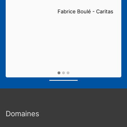
)
p
Fabrice Boulé - Caritas
d
r
p
Domaines