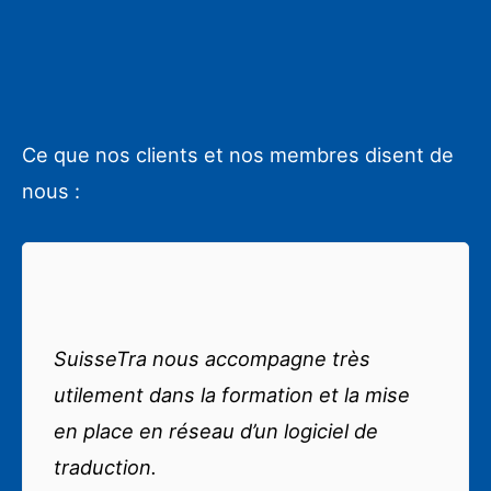
Ce que nos clients et nos membres disent de
nous :
J
d
SuisseTra nous accompagne très
d
utilement dans la formation et la mise
n
en place en réseau d’un logiciel de
L
ce
traduction.
m